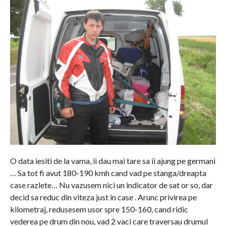
O data iesiti de la vama, ii dau mai tare sa ii ajung pe germani
… Sa tot fi avut 180-190 kmh cand vad pe stanga/dreapta
case razlete… Nu vazusem nici un indicator de sat or so, dar
decid sa reduc din viteza just in case . Arunc privirea pe
kilometraj, redusesem usor spre 150-160, cand ridic
vederea pe drum din nou, vad 2 vaci care traversau drumul