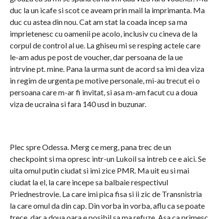
duc la un icafe si scot ce aveam prin mail la imprimanta. Ma
duc cu astea din nou. Cat am stat la coada incep sa ma
imprietenesc cu oamenii pe acolo, inclusiv cu cineva de la
corpul de control al ue. La ghiseu mi se resping actele care
le-am adus pe post de voucher, dar persoana de la ue
intrvine pt. mine. Pana la urma sunt de acord sa imi dea viza
in regim de urgenta pe motive personale, mi-au trecut ei o
persoana care m-ar fi invitat, si asa m-am facut cu a doua
viza de ucraina si fara 140 usd in buzunar.
Plec spre Odessa. Merg ce merg, pana trec de un
checkpoint si ma opresc intr-un Lukoil sa intreb ce e aici. Se
uita omul putin ciudat si imi zice PMR. Ma uit eu si mai
ciudat la el, la care incepe sa balbaie respectivul
Priednestrovie. La care imi pica fisa si ii zic de Transnistria
la care omul da din cap. Din vorba in vorba, aflu ca se poate
trece, dar a doua oara e posibil sa ma refuze. Asa ca primesc