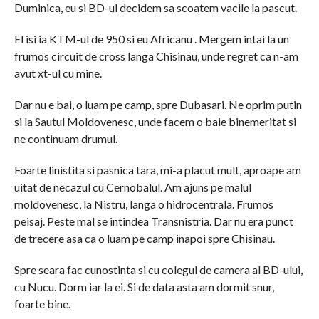
Duminica, eu si BD-ul decidem sa scoatem vacile la pascut.
El isi ia KTM-ul de 950 si eu Africanu . Mergem intai la un
frumos circuit de cross langa Chisinau, unde regret ca n-am
avut xt-ul cu mine.
Dar nu e bai, o luam pe camp, spre Dubasari. Ne oprim putin
si la Sautul Moldovenesc, unde facem o baie binemeritat si
ne continuam drumul.
Foarte linistita si pasnica tara, mi-a placut mult, aproape am
uitat de necazul cu Cernobalul. Am ajuns pe malul
moldovenesc, la Nistru, langa o hidrocentrala. Frumos
peisaj. Peste mal se intindea Transnistria. Dar nu era punct
de trecere asa ca o luam pe camp inapoi spre Chisinau.
Spre seara fac cunostinta si cu colegul de camera al BD-ului,
cu Nucu. Dorm iar la ei. Si de data asta am dormit snur,
foarte bine.