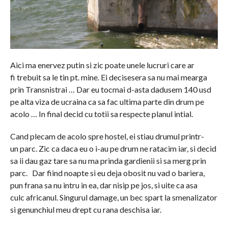
Aici ma enervez putin si zic poate unele lucruri care ar
fi trebuit sa le tin pt. mine. Ei decisesera sa nu mai mearga
prin Transnistrai … Dar eu tocmai d-asta dadusem 140 usd
pe alta viza de ucraina ca sa fac ultima parte din drum pe
acolo … In final decid cu totii sa respecte planul intial.
Cand plecam de acolo spre hostel, ei stiau drumul printr-
un parc. Zic ca daca eu o i-au pe drum ne ratacim iar, si decid
sa ii dau gaz tare sa nu ma prinda gardienii si sa merg prin
parc. Dar fiind noapte si eu deja obosit nu vad o bariera,
pun frana sa nu intru in ea, dar nisip pe jos, si uite ca asa
culc africanul. Singurul damage, un bec spart la smenalizator
si genunchiul meu drept cu rana deschisa iar.