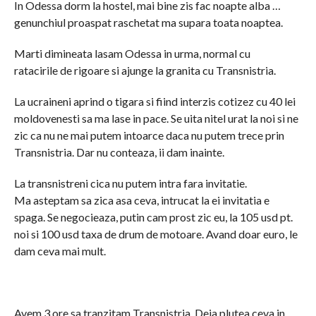
In Odessa dorm la hostel, mai bine zis fac noapte alba …
genunchiul proaspat raschetat ma supara toata noaptea.
Marti dimineata lasam Odessa in urma, normal cu
ratacirile de rigoare si ajunge la granita cu Transnistria.
La ucraineni aprind o tigara si fiind interzis cotizez cu 40 lei
moldovenesti sa ma lase in pace. Se uita nitel urat la noi si ne
zic ca nu ne mai putem intoarce daca nu putem trece prin
Transnistria. Dar nu conteaza, ii dam inainte.
La transnistreni cica nu putem intra fara invitatie.
Ma asteptam sa zica asa ceva, intrucat la ei invitatia e
spaga. Se negocieaza, putin cam prost zic eu, la 105 usd pt.
noi si 100 usd taxa de drum de motoare. Avand doar euro, le
dam ceva mai mult.
Avem 3 ore sa tranzitam Transnistria. Deja plutea ceva in