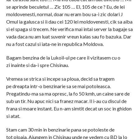
se aprinde beculetul … Zic 105 … El, 105 de ce ? Eu, de lei
moldovenesti, normal, doar nu eram bou sa-i zic dolari J
Omul ia galusca si ii dau cei 120 lei moldovenesti, cik sa aiba
si el spaga si trecem. Ne verifica mai intai server la bagaje sa
vada daca nu am luat suvenir vreun kalas sau fo bazuka. Dar
nu a fost cazul si iata-ne in republica Moldova.
Bagam benzina de la Lukoil-ul pe care il vizitasem cu o
zi inainte si da-i spre Chisinau.
Vremea se strica si incepe sa ploua, decid sa tragem
pe dreapta intr-o benzinarie sa se mai potoleasca.
Pregatindu-ma sa ma opresc, la fo 50 kmh, un caine sare de
sub un tir. Nu apuc nici sa franez macar. Il i-au cu discul de
frana si moare instant. Eu n-am simtit decat un soc in ghidon
si atat.
Stam cam 30 min in benzinarie pana se potoleste de
tot ploaia. Ajungem in Chisinau unde ne vedem cu BD la Io