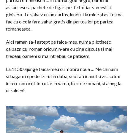
partea romaneasca … in fata un golf negru, oamenii
ascunsesera pachete de tigari peste tot iar vamesii ii
ginisera . Le salvez eu un cartus, lundu-l la mine si astfel ma
fac cu o cola fara zahar gratis din partea lor pe partea
romaneasca .
Aici raman sa-l astept pe taica-meu, nu ma plictisesc
ca paznicul roman oricum n-are cu cine discuta si mai
treceau oameni si ma intrebau ce patisem.
La 11:30 ajunge taica-meu cu mobra noua … Ne chinuim
si bagam repede fzr-ul in duba, scot africanul si zic sa imi
incerc norocul. Intru iar in vama, trec de romani, si ajung la
ucraineni.