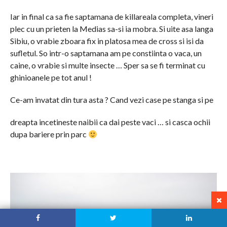
Iar in final ca sa fie saptamana de killareala completa, vineri
plec cu un prieten la Medias sa-si ia mobra. Si uite asa langa
Sibiu, o vrabie zboara fix in platosa mea de cross si isi da
sufletul. So intr-o saptamana am pe constiinta o vaca, un
caine, o vrabie si multe insecte … Sper sa se fi terminat cu
ghinioanele pe tot anul !
Ce-am invatat din tura asta ? Cand vezi case pe stanga si pe
dreapta incetineste naibii ca dai peste vaci … si casca ochii
dupa bariere prin parc