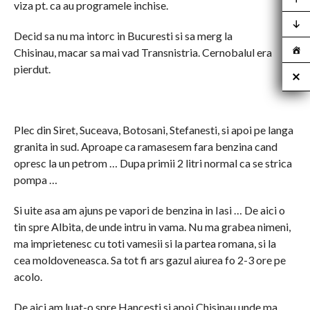
viza pt. ca au programele inchise.
Decid sa nu ma intorc in Bucuresti si sa merg la
Chisinau, macar sa mai vad Transnistria. Cernobalul era
pierdut.
Plec din Siret, Suceava, Botosani, Stefanesti, si apoi pe langa
granita in sud. Aproape ca ramasesem fara benzina cand
opresc la un petrom … Dupa primii 2 litri normal ca se strica
pompa …
Si uite asa am ajuns pe vapori de benzina in Iasi … De aici o
tin spre Albita, de unde intru in vama. Nu ma grabea nimeni,
ma imprietenesc cu toti vamesii si la partea romana, si la
cea moldoveneasca. Sa tot fi ars gazul aiurea fo 2-3 ore pe
acolo.
De aici am luat-o spre Hancesti si apoi Chisinau unde ma