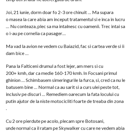
Joi, 21 iunie, dorm doar fo 2-3 ore chinuit … Ma supara
o masea la care abia am inceput tratamentul si e inca in lucru
… Nu conteaza, plec sa ma intalnesc cu oamenii. Trec intai sa
o i-au pe cornelia ca pasager…
Ma vad la avion ne vedem cu Baiazid, fac si cartea verde si ii
dam bice …
Pana la Falticeni drumul a fost lejer, am mers si cu
200+ kmh, dar ca medie 160-170 kmh. In Focsani primul
ghinion … Schimbasem simeringurile la furca, si, cred ca nu le
batusem bine … Normal ca au sarit si a curs ulei peste tot,
inclusiv pe discuri … Remediem oarecum la fata locului cu
putin ajutor de la niste motocicliti foarte de treaba din zona
.
Cu 2 ore pierdute pe acolo, plecam spre Botosani,
unde normal ca il ratam pe Skywalker cu care ne vedem abia