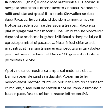
In Bender (Tighina) ii vine o idee nastrusnica lui Pacasac si
merge la politist sa il intrebe incotro Chisinau. Normal ca
militianul atat astepta si ii i-a actele. Skywalker se duce
dupa Pacasac. Eu cu Baiazid decidem sa mergem pe un
trotuar sa vedem cum se desfasoara treaba … daca e sa
platim spaga mai mica macar. Dupa 5 minute vine Skywalker
dupa noi sa ne cheme la gabor. Militianul o tine pe a lui, ca ii
opreste permisul lui pacasac … Nu ar fi fost chiar asa de
grav intrucat Transnistria nu e recunoscuta si in tara dadea
permisul pierdut si lua altul. Dar cu 100 grivne il indupleca
pe militian si e oke.
Apoi vine randul nostru, ca am parcat unde nu trebuia.
Dar nu aveam de gand sa ii dau shit. Aveam niste lei
moldovenesti mototoliti intr-un buzunar, i-am zis ca sunt tot
ce mai am, si mai mult de atat nu ii pot da. Pana la urma ne-a
lasat in pace, fara sa-mi ia nici macar leii respectivi.