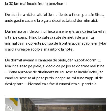
la 30 km mai incolo intr-o benzinarie.
De aici, fara nici un alt fel de incidente o tinem pana in Siret,
unde gasim cazare la o gara dezafectata si dormim aici.
Dar nu ma prinde somnul, inca am energie, asa ca ieu fzr-ul si
o tai pe camp. Fiind la cateva sute de metri de granita
normal ca ma opreste politia de frontiera, dar scap lejer. Mai
o ard aiurea pe acolo si ma intorc la hotel.
De dormit aveam o canapea de piele, dar nu pot adormi …
Ma incalzesc pe piele, si decid ca pe jos se doarme mai bine
… Pana aproape de dimineata nu reusesc sa inchid ochii, iar
cand reusesc sa atipesc putin incepe sa-mi sune zapp-ul de
desteptare … Normal ca a facut cunostinta cu peretele
…