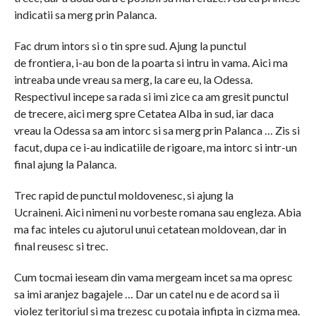
indicatii sa merg prin Palanca.
Fac drum intors si o tin spre sud. Ajung la punctul
de frontiera, i-au bon de la poarta si intru in vama. Aici ma
intreaba unde vreau sa merg, la care eu, la Odessa.
Respectivul incepe sa rada si imi zice ca am gresit punctul
de trecere, aici merg spre Cetatea Alba in sud, iar daca
vreau la Odessa sa am intorc si sa merg prin Palanca … Zis si
facut, dupa ce i-au indicatiile de rigoare, ma intorc si intr-un
final ajung la Palanca.
Trec rapid de punctul moldovenesc, si ajung la
Ucraineni. Aici nimeni nu vorbeste romana sau engleza. Abia
ma fac inteles cu ajutorul unui cetatean moldovean, dar in
final reusesc si trec.
Cum tocmai ieseam din vama mergeam incet sa ma opresc
sa imi aranjez bagajele … Dar un catel nu e de acord sa ii
violez teritoriul si ma trezesc cu potaia infipta in cizma mea.