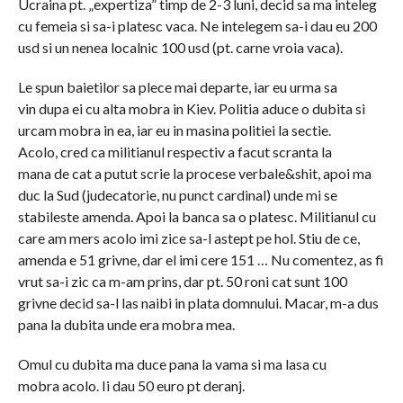
Ucraina pt. „expertiza” timp de 2-3 luni, decid sa ma inteleg
cu femeia si sa-i platesc vaca. Ne intelegem sa-i dau eu 200
usd si un nenea localnic 100 usd (pt. carne vroia vaca).
Le spun baietilor sa plece mai departe, iar eu urma sa
vin dupa ei cu alta mobra in Kiev. Politia aduce o dubita si
urcam mobra in ea, iar eu in masina politiei la sectie.
Acolo, cred ca militianul respectiv a facut scranta la
mana de cat a putut scrie la procese verbale&shit, apoi ma
duc la Sud (judecatorie, nu punct cardinal) unde mi se
stabileste amenda. Apoi la banca sa o platesc. Militianul cu
care am mers acolo imi zice sa-l astept pe hol. Stiu de ce,
amenda e 51 grivne, dar el imi cere 151 … Nu comentez, as fi
vrut sa-i zic ca m-am prins, dar pt. 50 roni cat sunt 100
grivne decid sa-l las naibi in plata domnului. Macar, m-a dus
pana la dubita unde era mobra mea.
Omul cu dubita ma duce pana la vama si ma lasa cu
mobra acolo. Ii dau 50 euro pt deranj.