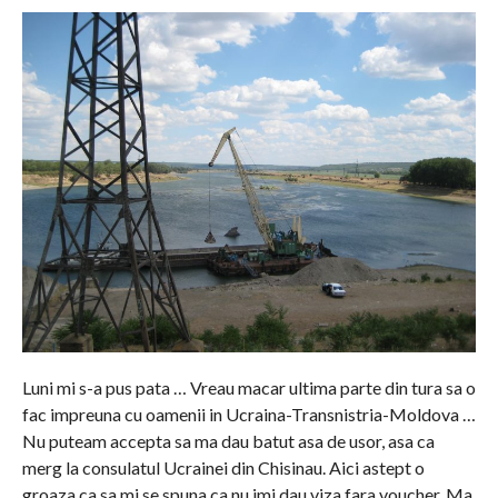
Luni mi s-a pus pata … Vreau macar ultima parte din tura sa o
fac impreuna cu oamenii in Ucraina-Transnistria-Moldova …
Nu puteam accepta sa ma dau batut asa de usor, asa ca
merg la consulatul Ucrainei din Chisinau. Aici astept o
groaza ca sa mi se spuna ca nu imi dau viza fara voucher. Ma