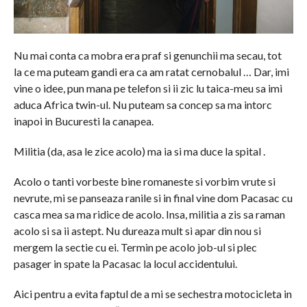
Nu mai conta ca mobra era praf si genunchii ma secau, tot
la ce ma puteam gandi era ca am ratat cernobalul … Dar, imi
vine o idee, pun mana pe telefon si ii zic lu taica-meu sa imi
aduca Africa twin-ul. Nu puteam sa concep sa ma intorc
inapoi in Bucuresti la canapea.
Militia (da, asa le zice acolo) ma ia si ma duce la spital .
Acolo o tanti vorbeste bine romaneste si vorbim vrute si
nevrute, mi se panseaza ranile si in final vine dom Pacasac cu
casca mea sa ma ridice de acolo. Insa, militia a zis sa raman
acolo si sa ii astept. Nu dureaza mult si apar din nou si
mergem la sectie cu ei. Termin pe acolo job-ul si plec
pasager in spate la Pacasac la locul accidentului.
Aici pentru a evita faptul de a mi se sechestra motocicleta in