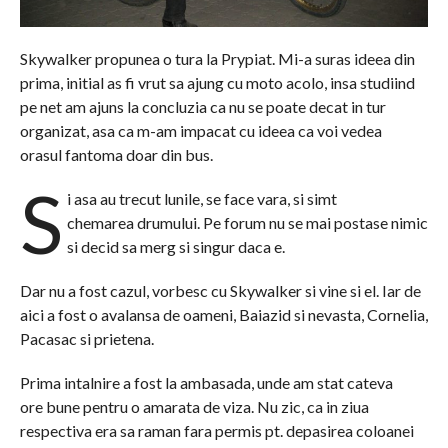
Skywalker propunea o tura la Prypiat. Mi-a suras ideea din
prima, initial as fi vrut sa ajung cu moto acolo, insa studiind
pe net am ajuns la concluzia ca nu se poate decat in tur
organizat, asa ca m-am impacat cu ideea ca voi vedea
orasul fantoma doar din bus.
S
i asa au trecut lunile, se face vara, si simt
chemarea drumului. Pe forum nu se mai postase nimic
si decid sa merg si singur daca e.
Dar nu a fost cazul, vorbesc cu Skywalker si vine si el. Iar de
aici a fost o avalansa de oameni, Baiazid si nevasta, Cornelia,
Pacasac si prietena.
Prima intalnire a fost la ambasada, unde am stat cateva
ore bune pentru o amarata de viza. Nu zic, ca in ziua
respectiva era sa raman fara permis pt. depasirea coloanei