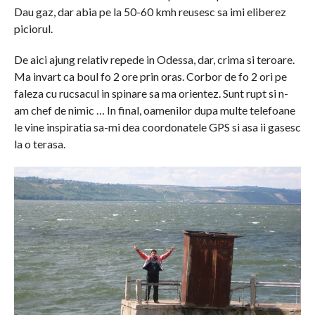
Dau gaz, dar abia pe la 50-60 kmh reusesc sa imi eliberez
piciorul.
De aici ajung relativ repede in Odessa, dar, crima si teroare.
Ma invart ca boul fo 2 ore prin oras. Corbor de fo 2 ori pe
faleza cu rucsacul in spinare sa ma orientez. Sunt rupt si n-
am chef de nimic … In final, oamenilor dupa multe telefoane
le vine inspiratia sa-mi dea coordonatele GPS si asa ii gasesc
la o terasa.