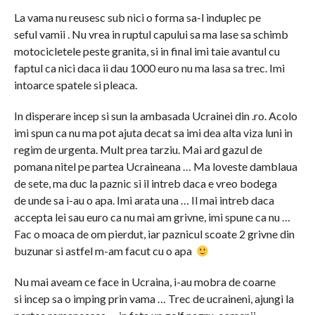
La vama nu reusesc sub nici o forma sa-l induplec pe
seful vamii . Nu vrea in ruptul capului sa ma lase sa schimb
motocicletele peste granita, si in final imi taie avantul cu
faptul ca nici daca ii dau 1000 euro nu ma lasa sa trec. Imi
intoarce spatele si pleaca.
In disperare incep si sun la ambasada Ucrainei din .ro. Acolo
imi spun ca nu ma pot ajuta decat sa imi dea alta viza luni in
regim de urgenta. Mult prea tarziu. Mai ard gazul de
pomana nitel pe partea Ucraineana … Ma loveste damblaua
de sete, ma duc la paznic si il intreb daca e vreo bodega
de unde sa i-au o apa. Imi arata una … Il mai intreb daca
accepta lei sau euro ca nu mai am grivne, imi spune ca nu …
Fac o moaca de om pierdut, iar paznicul scoate 2 grivne din
buzunar si astfel m-am facut cu o apa
Nu mai aveam ce face in Ucraina, i-au mobra de coarne
si incep sa o imping prin vama … Trec de ucraineni, ajungi la