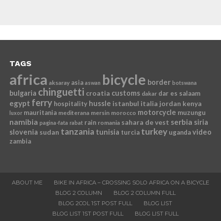
TAGS
africa
bicycle
border
asia
aksaray
aswan
botswana
chinguetti
bulgaria
croatia
customs
dar es salaam
dakar
ferry
egypt
hussle
istanbul
italia
jordan
kenya
hospitality
motorcycle
mauritania
muzungu
mediterana
mersin
morocco
luxor
namibia
serbia
sahara de vest
siria
rain
romania
pagina-fata
rabat
tanzania
turkey
slovenia
sudan
tunisia
video
turcia
uganda
zambia
ABOUT ME
BIKE IN AFRICA – CROSSING SOLO AFRICA ON A BICYCLE
BLOG 2 COLUMN
BLOG 2 COLUMN FULL
BLOG 2COL 1ST POST FULL
BLOG LIST
BLOG LIST 1ST POST FULL
BLOG LIST FULL