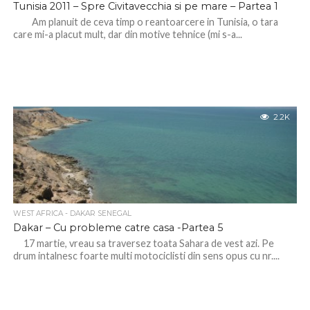
Tunisia 2011 – Spre Civitavecchia si pe mare – Partea 1
Am planuit de ceva timp o reantoarcere in Tunisia, o tara
care mi-a placut mult, dar din motive tehnice (mi s-a...
2.2K
WEST AFRICA - DAKAR SENEGAL
Dakar – Cu probleme catre casa -Partea 5
17 martie, vreau sa traversez toata Sahara de vest azi. Pe
drum intalnesc foarte multi motociclisti din sens opus cu nr....