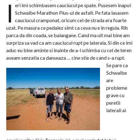
I
eri imi schimbasem cauciucul pe spate. Pusesem inapoi
Schwalbe Marathon Plus-ul de asfalt. Pe fata lasasem
cauciucul cramponat, oricum cel de strada era foarte
uzat. Pe masura ce pedalez simt ca ceva nu e in regula. Rih
parca da din coada, se balangane. Cand ma uit mai bine am
surpriza sa vad ca am cauciucul rupt pe laterala. Si din ce imi
aduc eu bine aminte si inainte de a-l schimba cu cel de teren
aveam senzatia ca danseaza … cine stie de cand s-a rupt.
Se pare ca
Schwalbe
are
probleme
grave cu
peretii
laterali ai