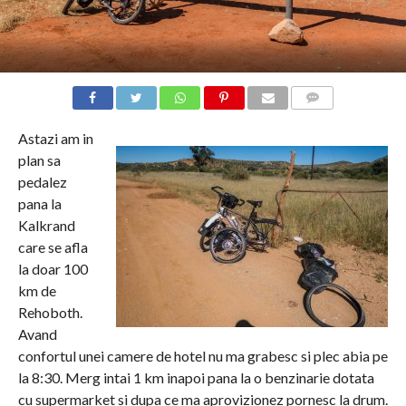
COMMENTS
Astazi am in
plan sa
pedalez
pana la
Kalkrand
care se afla
la doar 100
km de
Rehoboth.
Avand
confortul unei camere de hotel nu ma grabesc si plec abia pe
la 8:30. Merg intai 1 km inapoi pana la o benzinarie dotata
cu supermarket si dupa ce ma aprovizionez pornesc la drum.