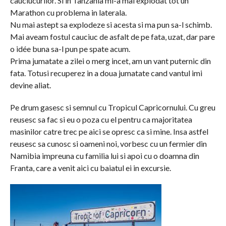
cauciucurilor. Si in Tanzania mi-a mai explodat tot un
Marathon cu problema in laterala.
Nu mai astept sa explodeze si acesta si ma pun sa-l schimb.
Mai aveam fostul cauciuc de asfalt de pe fata, uzat, dar pare
o idée buna sa-l pun pe spate acum.
Prima jumatate a zilei o merg incet, am un vant puternic din
fata. Totusi recuperez in a doua jumatate cand vantul imi
devine aliat.
Pe drum gasesc si semnul cu Tropicul Capricornului. Cu greu
reusesc sa fac si eu o poza cu el pentru ca majoritatea
masinilor catre trec pe aici se opresc ca si mine. Insa astfel
reusesc sa cunosc si oameni noi, vorbesc cu un fermier din
Namibia impreuna cu familia lui si apoi cu o doamna din
Franta, care a venit aici cu baiatul ei in excursie.