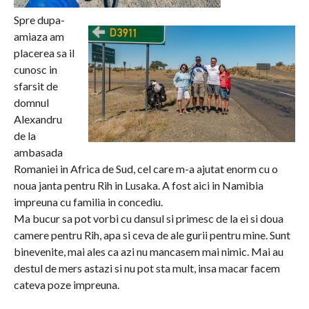
Spre dupa-
amiaza am
placerea sa il
cunosc in
sfarsit de
domnul
Alexandru
de la
ambasada
Romaniei in Africa de Sud, cel care m-a ajutat enorm cu o
noua janta pentru Rih in Lusaka. A fost aici in Namibia
impreuna cu familia in concediu.
Ma bucur sa pot vorbi cu dansul si primesc de la ei si doua
camere pentru Rih, apa si ceva de ale gurii pentru mine. Sunt
binevenite, mai ales ca azi nu mancasem mai nimic. Mai au
destul de mers astazi si nu pot sta mult, insa macar facem
cateva poze impreuna.