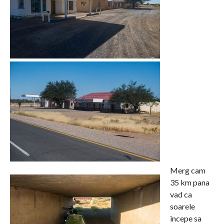
Merg cam
35 km pana
vad ca
soarele
incepe sa