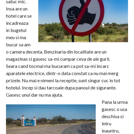
satuc mic.
Insa are un
hotel care se
incadreaza
in bugetul
meu si ma
bucur sa am
o camera decenta. Benzinaria din localitate are un
magazinas si gasesc sa-mi cumpar ceva de ale gurii.
Seara cand tocmai ma bucuram ca pot sa-mi incarc
aparatele electrice, dintr-o data constat ca nu mai merg
prizele. Nu mai e nimeni la receptie, sunt singur cuc in tot
hotelul. Incep si dau tarcoale dupa panoul de sigurante.
Gasesc unul dar nu ma ajuta.
Pana la urma
gasesc o usa
deschisa si
intru
inauntru,