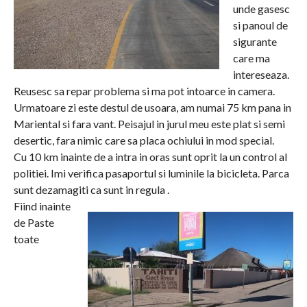
unde gasesc
si panoul de
sigurante
care ma
intereseaza.
Reusesc sa repar problema si ma pot intoarce in camera.
Urmatoare zi este destul de usoara, am numai 75 km pana in
Mariental si fara vant. Peisajul in jurul meu este plat si semi
desertic, fara nimic care sa placa ochiului in mod special.
Cu 10 km inainte de a intra in oras sunt oprit la un control al
politiei. Imi verifica pasaportul si luminile la bicicleta. Parca
sunt dezamagiti ca sunt in regula .
Fiind inainte
de Paste
toate