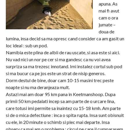
apuna. As
mai fi avut
cam o ora
jumate –
doua de
lumina, insa decid sa ma opresc cand consider ca am gasit un
loc ideal : sub un pod.
Namibia este plina de albii de rau uscate, si asa este si aici.
Nu vad nici un nor pe cer si ma gandesc ca nu voi avea
surpriza sa ma trezesc innotand. Imi instalez cortul sub pod
si ma bucur ca pe jos este un strat de nisip generos.
Dorm destul de bine, doar cam 10-15 masini trec peste
noapte si nu ma deranjeaza mult.
Astazi mai am doar 95 km pana in Keetmanshoop. Dupa
primii 50 km pedalati incep sa am parte de o urcare lina,
care totusi imi permite sa inaintez cu 15-18 kmh. Am parte
si de o mica defectiune : inca o spita rupta. Insa sunt obisnuit
cu ele, in 20 minute o schimb si plec mai departe. Insa
observ ca mai am o problema : circul pe care il cumparasem