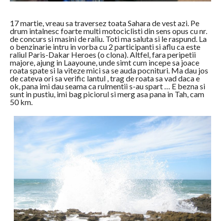
17 martie, vreau sa traversez toata Sahara de vest azi. Pe
drum intalnesc foarte multi motociclisti din sens opus cu nr.
de concurs si masini de raliu. Toti ma saluta si le raspund. La
o benzinarie intru in vorba cu 2 participanti si aflu ca este
raliul Paris-Dakar Heroes (o clona). Altfel, fara peripetii
majore, ajung in Laayoune, unde simt cum incepe sa joace
roata spate si la viteze mici sa se auda pocnituri. Ma dau jos
de cateva ori sa verific lantul , trag de roata sa vad daca e
ok, pana imi dau seama ca rulmentii s-au spart … E bezna si
sunt in pustiu, imi bag piciorul si merg asa pana in Tah, cam
50 km.