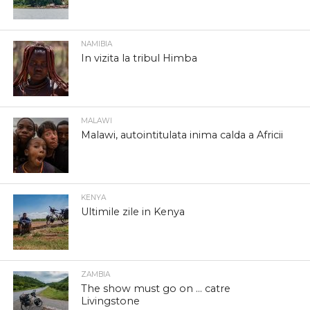
NAMIBIA
In vizita la tribul Himba
MALAWI
Malawi, autointitulata inima calda a Africii
KENYA
Ultimile zile in Kenya
ZAMBIA
The show must go on … catre
Livingstone