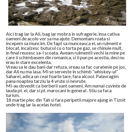
Aici trag iar la Ali, bag iar mobra in sufragerie, insa cativa
oameni de acolo vor sa ma ajute. Demontam roata si
incepem sa muncim. De fapt sa munceasca ei, un rulment e
blocat, incalzesc butucul cu o torta pe gaz, se chinuie mult,
in final reusesc sa-l scoata. Aveam rulmentii vechi la mine pe
care ii schimbasem din romanica, si ii pun pe acestia, desi nu
erau in stare excelenta.
Vreau sa le dau bani dar refuza, vreau sa fac curatenie pe jos,
dar Ali nu ma lasa. Mi se serveste in schimb “whiskey-ul”
Saharei, adica un ceai foarte tare, fara alcool. Palavragim
pana noaptea tarziu la 4 vrute si nevrute.
Mi-au dovedit ca berberii sunt oameni. Am numai cuvinte de
lauda pt. ei, dar si pt. marocani in general . Stiu sa faca
turism.
18 martie plec din Tah si fara peripetii majore ajung in Tiznit
unde trag iar la acelas hotel.