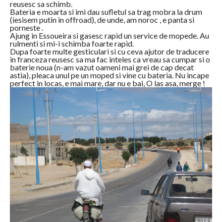
reusesc sa schimb.
Bateria e moarta si imi dau sufletul sa trag mobra la drum
(iesisem putin in offroad), de unde, am noroc , e panta si
porneste .
Ajung in Essoueira si gasesc rapid un service de mopede. Au
rulmenti si mi-i schimba foarte rapid.
Dupa foarte multe gesticulari si cu ceva ajutor de traducere
in franceza reusesc sa ma fac inteles ca vreau sa cumpar si o
baterie noua (n-am vazut oameni mai grei de cap decat
astia), pleaca unul pe un moped si vine cu bateria. Nu incape
perfect in locas, e mai mare, dar nu e bai, O las asa, merge !