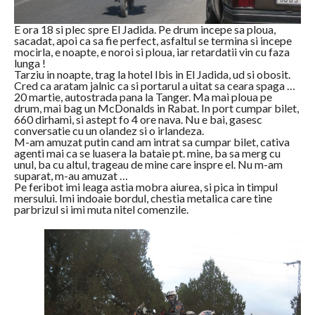
E ora 18 si plec spre El Jadida. Pe drum incepe sa ploua,
sacadat, apoi ca sa fie perfect, asfaltul se termina si incepe
mocirla, e noapte, e noroi si ploua, iar retardatii vin cu faza
lunga !
Tarziu in noapte, trag la hotel Ibis in El Jadida, ud si obosit.
Cred ca aratam jalnic ca si portarul a uitat sa ceara spaga …
20 martie, autostrada pana la Tanger. Ma mai ploua pe
drum, mai bag un McDonalds in Rabat. In port cumpar bilet,
660 dirhami, si astept fo 4 ore nava. Nu e bai, gasesc
conversatie cu un olandez si o irlandeza.
M-am amuzat putin cand am intrat sa cumpar bilet, cativa
agenti mai ca se luasera la bataie pt. mine, ba sa merg cu
unul, ba cu altul, trageau de mine care inspre el. Nu m-am
suparat, m-au amuzat …
Pe feribot imi leaga astia mobra aiurea, si pica in timpul
mersului. Imi indoaie bordul, chestia metalica care tine
parbrizul si imi muta nitel comenzile.