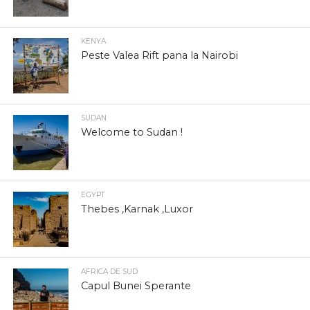
KENYA
Peste Valea Rift pana la Nairobi
SUDAN
Welcome to Sudan !
EGYPT
Thebes ,Karnak ,Luxor
AFRICA DE SUD
Capul Bunei Sperante