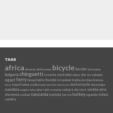
TAGS
africa
bicycle
border
asia
aksaray
aswan
botswana
chinguetti
bulgaria
croatia
customs
dar es salaam
dakar
ferry
egypt
hussle
istanbul
italia
jordan
kenya
hospitality
motorcycle
mauritania
muzungu
mediterana
mersin
morocco
luxor
namibia
serbia
sahara de vest
siria
rain
romania
pagina-fata
rabat
tanzania
turkey
slovenia
sudan
tunisia
video
turcia
uganda
zambia