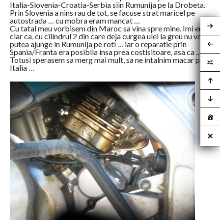
Italia-Slovenia-Croatia-Serbia siin Rumunija pe la Drobeta.
Prin Slovenia a nins rau de tot, se facuse strat maricel pe
autostrada … cu mobra eram mancat …
Cu tatal meu vorbisem din Maroc sa vina spre mine. Imi era
clar ca, cu cilindrul 2 din care deja curgea ulei la greu nu voi
putea ajunge in Rumunija pe roti … iar o reparatie prin
Spania/Franta era posibila insa prea costisitoare, asa ca …
Totusi sperasem sa merg mai mult, sa ne intalnim macar prin
Italia …