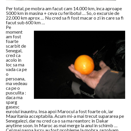
Per total, pe mobra am facut cam 14.000 km, inca aproape
5000 km in masina + ceva cu feribotul … So, o excursie de
22.000 km aprox … Nu cred sa fi fost macar o zi in care sa fi
facut sub 600 km …
Pe
moment
am fost
foarte
scarbit de
Senegal,
cred ca
acolo in
loc sa ma
vada ca pe
o
persoana,
ma vedeau
ca pe o
pusculita :
daca ma
sparg
gasesc
euroiul inauntru. Insa apoi Marocul a fost foarte ok, iar
Mauritania acceptabila. Acum mi-a mai trecut supararea pe
Senegalezi, dar nu cred ca o sa ma reantorc in Dakar
anytime soon. In Maroc as mai merge la anul in schimb …
Cel mai naspa lucru au fost probleme la mobra, rezolvam