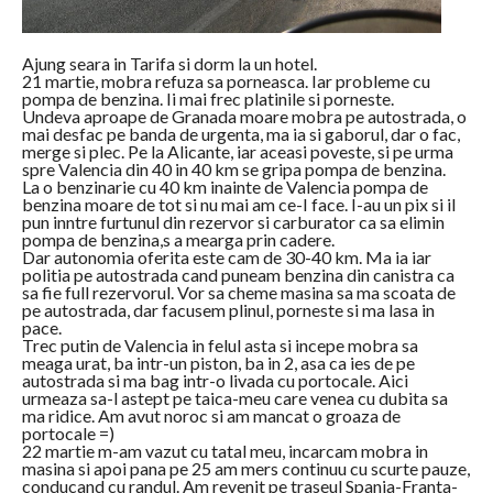
Ajung seara in Tarifa si dorm la un hotel.
21 martie, mobra refuza sa porneasca. Iar probleme cu
pompa de benzina. Ii mai frec platinile si porneste.
Undeva aproape de Granada moare mobra pe autostrada, o
mai desfac pe banda de urgenta, ma ia si gaborul, dar o fac,
merge si plec. Pe la Alicante, iar aceasi poveste, si pe urma
spre Valencia din 40 in 40 km se gripa pompa de benzina.
La o benzinarie cu 40 km inainte de Valencia pompa de
benzina moare de tot si nu mai am ce-I face. I-au un pix si il
pun inntre furtunul din rezervor si carburator ca sa elimin
pompa de benzina,s a mearga prin cadere.
Dar autonomia oferita este cam de 30-40 km. Ma ia iar
politia pe autostrada cand puneam benzina din canistra ca
sa fie full rezervorul. Vor sa cheme masina sa ma scoata de
pe autostrada, dar facusem plinul, porneste si ma lasa in
pace.
Trec putin de Valencia in felul asta si incepe mobra sa
meaga urat, ba intr-un piston, ba in 2, asa ca ies de pe
autostrada si ma bag intr-o livada cu portocale. Aici
urmeaza sa-l astept pe taica-meu care venea cu dubita sa
ma ridice. Am avut noroc si am mancat o groaza de
portocale =)
22 martie m-am vazut cu tatal meu, incarcam mobra in
masina si apoi pana pe 25 am mers continuu cu scurte pauze,
conducand cu randul. Am revenit pe traseul Spania-Franta-