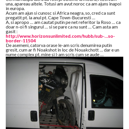
una, apareau altele. Totusi am avut noroc ca am ajuns inapoi
in europa.
Acum am ajun si cunosc si Africa neagra, so, cred ca sunt
pregatit pt. la anul pt. Cape Town-Bucuresti …
A, si apropo … am cautat putin pe net referitor la Roso … ca
doar n-oi fi singurul … si se pare ca nu sunt … Cam asta am
gasit :
http://www.horizonsunlimited.com/hubb/sub-…so-
border-11504
De asemeni, catorva orase le-am scris denumirea putin
gresit, cum ar fi Noakshot in loc de Nouakchott … dar e un
nume complex pt. mine si l-am scris cum se aude …