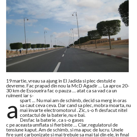
19 martie, vreau sa ajung in El Jadida si plec destuld e
devreme. Fac prapad din nou la McD Agadir … La aprox 20-
30 km de Essoueira fac o pauza … atat ca sa vad ca un
rulment iar s-
a
spart … Nu mai am de schimb, decid sa merg in oras
sa caut ceva ceva. Dar cand sa plec, mobra moarta, nu
mai invarte electromotorul . Zic, s-o fi desfacut nitel
contactul de la baterie, nu e bai.
Desfac la baterie , ca s-o gases
c pe aceasta umflata si fierbinte … Clar, regulatorul de
tensiune kaput. Am de schimb, si ma apuc de lucru. Unele
fire sunt carbonizate si mai trebuie sa mai tai din ele, in final