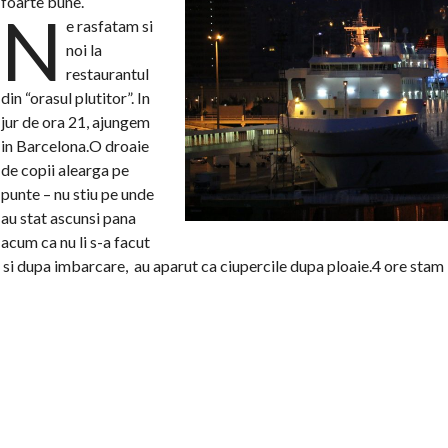
foarte bune.
N
e rasfatam si
noi la
restaurantul
din “orasul plutitor”. In
jur de ora 21, ajungem
in Barcelona.O droaie
de copii alearga pe
punte – nu stiu pe unde
au stat ascunsi pana
acum ca nu li s-a facut
 si dupa imbarcare, au aparut ca ciupercile dupa ploaie.4 ore stam 