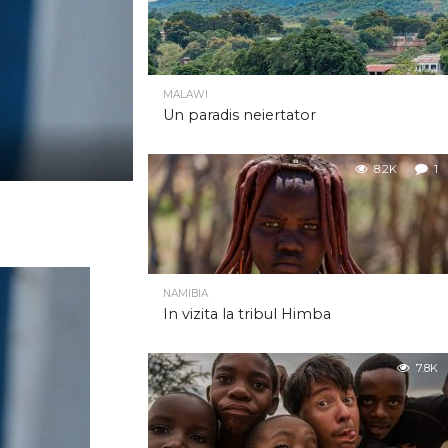
MALAWI
Un paradis neiertator
8.2K
1
NAMIBIA
In vizita la tribul Himba
7.8K