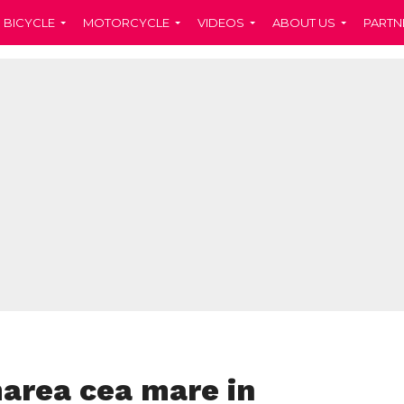
BICYCLE
MOTORCYCLE
VIDEOS
ABOUT US
PARTN
marea cea mare in