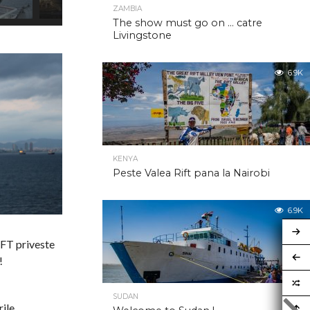
ZAMBIA
The show must go on … catre
Livingstone
6.9K
KENYA
Peste Valea Rift pana la Nairobi
6.9K
.FT priveste
!
SUDAN
rile