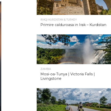
IRAQI KURDISTAN & TURKEY
Primire calduroasa in Irak – Kurdistan
6.4K
ZAMBIA
Mosi-oa-Tunya | Victoria Falls |
Livingstone
6.3K