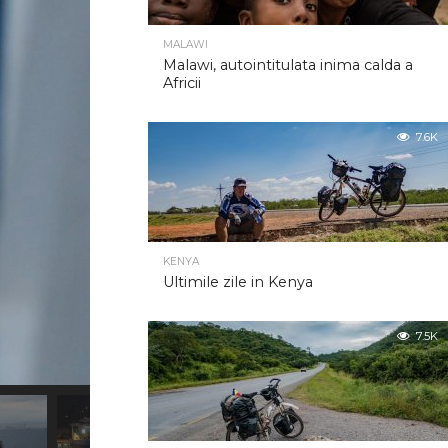
MALAWI
Malawi, autointitulata inima calda a
Africii
7.6K
KENYA
Ultimile zile in Kenya
7.5K