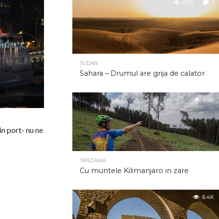
6.7K
1
SUDAN
Sahara – Drumul are grija de calator
6.5K
in port- nu ne
TANZANIA
Cu muntele Kilimanjaro in zare
6.4K