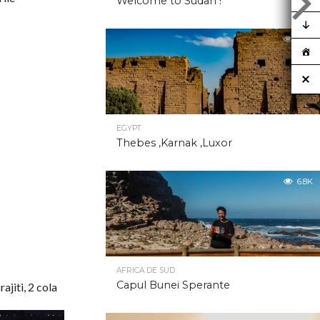
Welcome to Sudan !
6.8K
EGYPT
Thebes ,Karnak ,Luxor
6.8K
AFRICA DE SUD
Capul Bunei Sperante
jiti, 2 cola