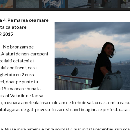
 4. Pe marea cea mare
ata calatoare
9.2015
Ne bronzam pe
.Alaturi de non-europeni
ceilalti cetateni ai
lui continent, ca si
nghetata cu 2 euro
ci, doar pe punte tu
ti.Si mancare buna la
urant.Valurile ne fac sa
u, o usoara ameteala insa e ok, am ce trebuie sa iau ca sa-mi treaca
atul agatat de gat, priveste in zare si cand imaginea e perfecta…tac
 Nu se mira nimeni, e ceva normal. Chiar in fata receptiei, sub sca