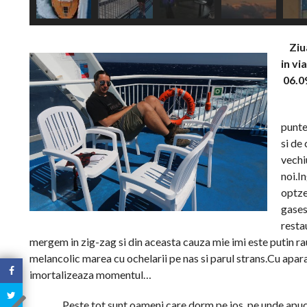
Ziua
in vi
06.0
punte
si de 
vechiu
noi.I
optze
gases
resta
mergem in zig-zag si din aceasta cauza mie imi este putin ra
melancolic marea cu ochelarii pe nas si parul strans.Cu apar
imortalizeaza momentul…
Peste tot sunt oameni care dorm pe jos, pe unde apuca.