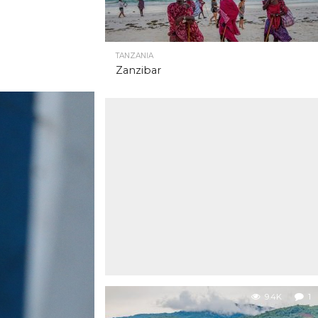
TANZANIA
Zanzibar
9.4K
1