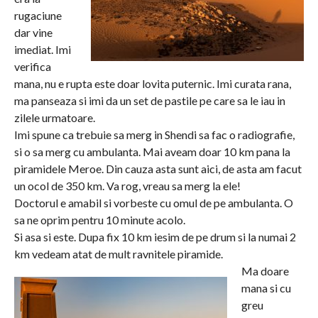
rugaciune
dar vine
imediat. Imi
verifica
mana, nu e rupta este doar lovita puternic. Imi curata rana,
ma panseaza si imi da un set de pastile pe care sa le iau in
zilele urmatoare.
Imi spune ca trebuie sa merg in Shendi sa fac o radiografie,
si o sa merg cu ambulanta. Mai aveam doar 10 km pana la
piramidele Meroe. Din cauza asta sunt aici, de asta am facut
un ocol de 350 km. Va rog, vreau sa merg la ele!
Doctorul e amabil si vorbeste cu omul de pe ambulanta. O
sa ne oprim pentru 10 minute acolo.
Si asa si este. Dupa fix 10 km iesim de pe drum si la numai 2
km vedeam atat de mult ravnitele piramide.
Ma doare
mana si cu
greu