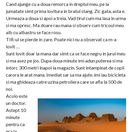
Cand ajunge cu a doua remorca in dreptul meu, pe la
jumatate simt prima lovitura in bratul stang. Zic gata, asta e.
Urmeaza a doua si apoi a treia. Vad tirul cum ma lasa in urma
si ma opresc. Ma doare rau mana si observ cum tricoul meu
alb cu albastru se face rosu.
TIR-ul se pierde in zare. Poate nici nu a observat ca m-a
lovit …
Sunt lovit doar la mana dar simt ca se face negru in jurul meu
si ma asez pe jos. Dupa doua minute imi adun puterea si ma
intorc 300 metri inapoi la magazin. Sunt intampinat de copii
carora le arat mana. Imediat sar sa ma ajute, imi iau bicicleta
si ma ghideaza catre uzina petroliera care se afla la 500 de
noi.
Acolo este
un doctor.
Astept 10
minute
pentru ca
era la