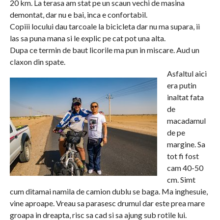
20 km. La terasa am stat pe un scaun vechi de masina
demontat, dar nu e bai, inca e confortabil.
Copiii locului dau tarcoale la bicicleta dar nu ma supara, ii
las sa puna mana si le explic pe cat pot una alta.
Dupa ce termin de baut licorile ma pun in miscare. Aud un
claxon din spate.
Asfaltul aici
era putin
inaltat fata
de
macadamul
de pe
margine. Sa
tot fi fost
cam 40-50
cm. Simt
cum ditamai namila de camion dublu se baga. Ma inghesuie,
vine aproape. Vreau sa parasesc drumul dar este prea mare
groapa in dreapta, risc sa cad si sa ajung sub rotile lui.