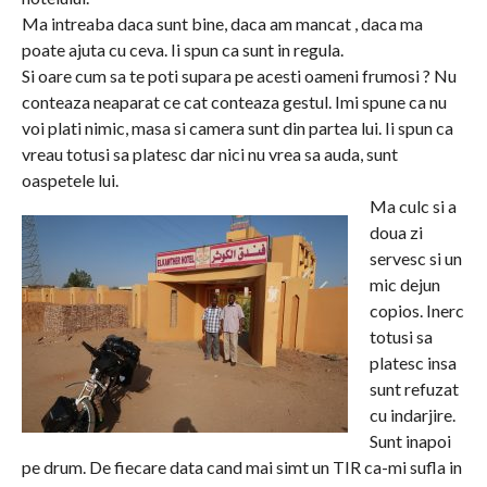
Ma intreaba daca sunt bine, daca am mancat , daca ma
poate ajuta cu ceva. Ii spun ca sunt in regula.
Si oare cum sa te poti supara pe acesti oameni frumosi ? Nu
conteaza neaparat ce cat conteaza gestul. Imi spune ca nu
voi plati nimic, masa si camera sunt din partea lui. Ii spun ca
vreau totusi sa platesc dar nici nu vrea sa auda, sunt
oaspetele lui.
Ma culc si a
doua zi
servesc si un
mic dejun
copios. Inerc
totusi sa
platesc insa
sunt refuzat
cu indarjire.
Sunt inapoi
pe drum. De fiecare data cand mai simt un TIR ca-mi sufla in