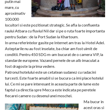
putin mai
mare, cu
aproximativ
100.000
locuitori si este pozitionat strategic. Se afla la confluenta
raului Atbara cu fluviul Nil dar si pe o ruta foarte importanta
pentru Sudan : de la Port Sudan la Khartoum.
In urma referintelor gasite pe Internet am tras la Hotel Adel.
Asteptarile nu au fost inselate, ba chiar am fost uimit de
conditii. Pentru 450 SDG m-am bucurat de o camera VIP, la
standarde europene. Vazand pernele de un alb imaculat a
fost dragoste la prima vedere.
Patronul hotelului este un cetatean sudanez cu radacini
turcesti. Este foarte amabil si se bucura ca imi place hotelul
lui. Ce mi se pare interesant in aceasta parte de lume este
faptul ca directia spre Mecca este indicata pe peretele
fiecarei camere cu desenul unei moschei.
Ma bucur in
acest oras si