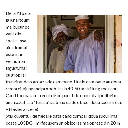
De la Atbara
la Khartoum
ma bucur de
vant din
spate. Insa
aici drumul
este mai
vechi, mai
ingust, mai
cu gropi si
tranzitat de o groaza de camioane. Unele camioane au doua
remorci, ajungand probabil si la 40-50 metri lungime usor.
Cand tocmai am trecut de un punct de control al politiei m-
am asezat la o “terasa” sa beau ca de obicei doua sucuri reci.
– Hashera (zece)
Stiu cuvantul, de fiecare data cand cumpar doua sucuri ma
costa 10 SDG. Imi facusem un obicei sa ma opresc din 20 in