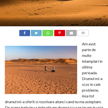
COMMENTS
Am avut
parte de
multe
intamplari in
ultima
perioada.
Drumul mi-a
scos in cale
probleme,
insa tot
drumul mi-a oferit si rezolvare atunci cand nu ma asteptam.
De aceea trebuie sa imbratisam drumul si sa ne lasam in voia