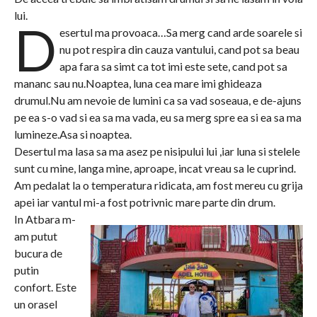
lui.
D
esertul ma provoaca…Sa merg cand arde soarele si
nu pot respira din cauza vantului, cand pot sa beau
apa fara sa simt ca tot imi este sete, cand pot sa
mananc sau nu.Noaptea, luna cea mare imi ghideaza
drumul.Nu am nevoie de lumini ca sa vad soseaua, e de-ajuns
pe ea s-o vad si ea sa ma vada, eu sa merg spre ea si ea sa ma
lumineze.Asa si noaptea.
Desertul ma lasa sa ma asez pe nisipului lui ,iar luna si stelele
sunt cu mine, langa mine, aproape, incat vreau sa le cuprind.
Am pedalat la o temperatura ridicata, am fost mereu cu grija
apei iar vantul mi-a fost potrivnic mare parte din drum.
In Atbara m-
am putut
bucura de
putin
confort. Este
un orasel