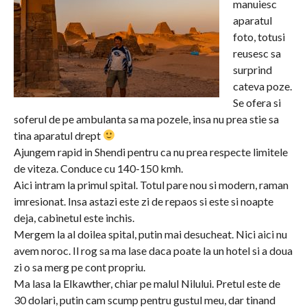
manuiesc
aparatul
foto, totusi
reusesc sa
surprind
cateva poze.
Se ofera si
soferul de pe ambulanta sa ma pozele, insa nu prea stie sa
tina aparatul drept
Ajungem rapid in Shendi pentru ca nu prea respecte limitele
de viteza. Conduce cu 140-150 kmh.
Aici intram la primul spital. Totul pare nou si modern, raman
imresionat. Insa astazi este zi de repaos si este si noapte
deja, cabinetul este inchis.
Mergem la al doilea spital, putin mai desucheat. Nici aici nu
avem noroc. Il rog sa ma lase daca poate la un hotel si a doua
zi o sa merg pe cont propriu.
Ma lasa la Elkawther, chiar pe malul Nilului. Pretul este de
30 dolari, putin cam scump pentru gustul meu, dar tinand