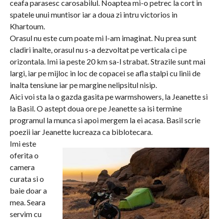
ceafa parasesc carosabilul. Noaptea mi-o petrec la cort in
spatele unui muntisor iar a doua zi intru victorios in
Khartoum.
Orasul nu este cum poate mi l-am imaginat. Nu prea sunt
cladiri inalte, orasul nu s-a dezvoltat pe verticala ci pe
orizontala. Imi ia peste 20 km sa-l strabat. Strazile sunt mai
largi, iar pe mijloc in loc de copacei se afla stalpi cu linii de
inalta tensiune iar pe margine nelipsitul nisip.
Aici voi sta la o gazda gasita pe warmshowers, la Jeanette si
la Basil. O astept doua ore pe Jeanette sa isi termine
programul la munca si apoi mergem la ei acasa. Basil scrie
poezii iar Jeanette lucreaza ca biblotecara.
Imi este
oferita o
camera
curata si o
baie doar a
mea. Seara
servim cu