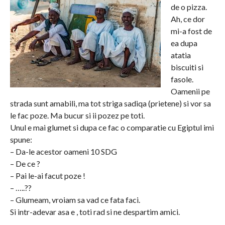
de o pizza.
Ah, ce dor
mi-a fost de
ea dupa
atatia
biscuiti si
fasole.
Oamenii pe
strada sunt amabili, ma tot striga sadiqa (prietene) si vor sa
le fac poze. Ma bucur si ii pozez pe toti.
Unul e mai glumet si dupa ce fac o comparatie cu Egiptul imi
spune:
– Da-le acestor oameni 10 SDG
– De ce ?
– Pai le-ai facut poze !
– …..??
– Glumeam, vroiam sa vad ce fata faci.
Si intr-adevar asa e , toti rad si ne despartim amici.