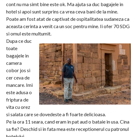
cont nu ma simt bine este ok. Ma ajuta sa duc bagajele in
hotel si apoi sunt surprins ca vrea ceva bani de la mine.
Poate am fost atat de captivat de ospitalitatea sudaneza ca
aceasta cerinta a venit ca un soc pentru mine. Ii ofer 70 SDG
si omul este multumit.
Dupa ce duc
toate
bagajele in
camera
cobor jos si
cer ceva de
mancare. Imi
este adusa o
friptura de
vita cu orez
si salata care se dovedeste a fi foarte delicioasa.
Pe la ora 11 seara, cand eram in pat aud o bataie in usa. Cina
sa fie? Deschid si in fata mea este receptionerul cu patronul
hotelului.