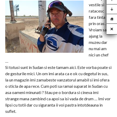
vestile si
ratacesc
fara tinta
prin oras …
Vroiam sa
ajung la
muzeu dar
nu mai am
nici un chef
…
Si totusi sunt in Sudan si este tamam aici. Este vorba poate si
de gesturile mici. Un om imi arata ca e ok cu degetul in sus,
la un magazin imi zamabeste vanzatorul amabil si imi ofera
o sticla de apa rece. Cum poti sa ramai suparat in Sudan cu
asa oameni minunati ? Stau pe o bordura si cineva imi
strange mana zambind ca apoi sa isi vada de drum … Imi vor
lipsi cu totii dar cu siguranta ii voi pastra intotdeauna in
suflet.