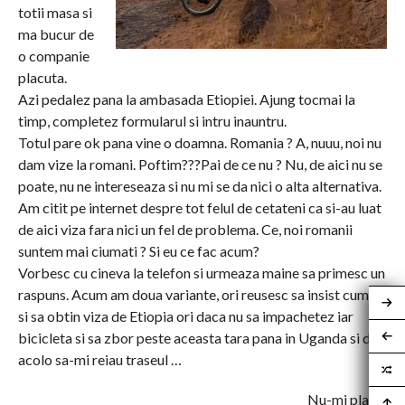
totii masa si
ma bucur de
o companie
placuta.
Azi pedalez pana la ambasada Etiopiei. Ajung tocmai la
timp, completez formularul si intru inauntru.
Totul pare ok pana vine o doamna. Romania ? A, nuuu, noi nu
dam vize la romani. Poftim???Pai de ce nu ? Nu, de aici nu se
poate, nu ne intereseaza si nu mi se da nici o alta alternativa.
Am citit pe internet despre tot felul de cetateni ca si-au luat
de aici viza fara nici un fel de problema. Ce, noi romanii
suntem mai ciumati ? Si eu ce fac acum?
Vorbesc cu cineva la telefon si urmeaza maine sa primesc un
raspuns. Acum am doua variante, ori reusesc sa insist cumva
si sa obtin viza de Etiopia ori daca nu sa impachetez iar
bicicleta si sa zbor peste aceasta tara pana in Uganda si de
acolo sa-mi reiau traseul …
Nu-mi plac