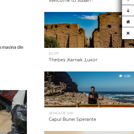
Welcome to Sudan !
6.8K
u masina din
EGYPT
Thebes ,Karnak ,Luxor
6.8K
AFRICA DE SUD
Capul Bunei Sperante