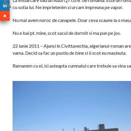
La imbarcare vad un Audi Q7 cu nr. de romania. Este un roma
cu sotia lui. Ne imprietenim si urcam impreuna pe vapor.
Nu mai avem noroc de canapele. Doar ceva scaune la o masa
Nu e bai pt. mine, scot sacul de dormit si ma pun pe jos.
22 iunie 2011 – Ajunsi in Civittavechia, algerianul-roman are 
vama. Decid sa fac un pustiu de bine si ii scot eu masinuta.
Ramanem cu el, isi asteapta cumnatul care trebuie sa vina sa