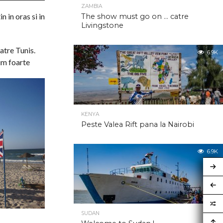
ZAMBIA
n in oras si in
The show must go on … catre
Livingstone
atre Tunis.
6.9K
im foarte
KENYA
Peste Valea Rift pana la Nairobi
6.9K
SUDAN