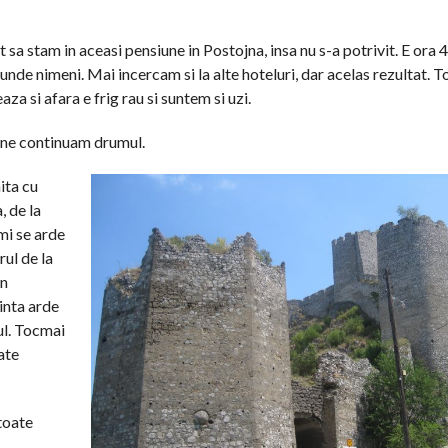
 sa stam in aceasi pensiune in Postojna, insa nu s-a potrivit. E ora 
unde nimeni. Mai incercam si la alte hoteluri, dar acelas rezultat. T
aza si afara e frig rau si suntem si uzi.
 ne continuam drumul.
ita cu
, de la
mi se arde
ul de la
in
inta arde
ul. Tocmai
ate
toate