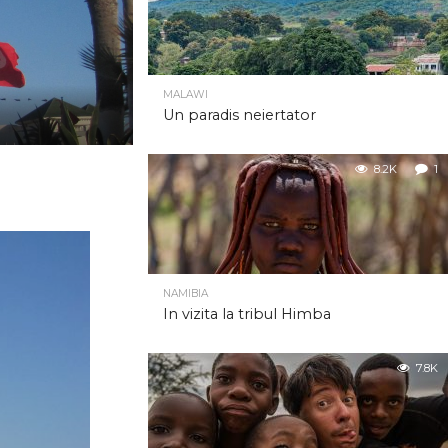
MALAWI
Un paradis neiertator
8.2K
1
NAMIBIA
In vizita la tribul Himba
7.8K