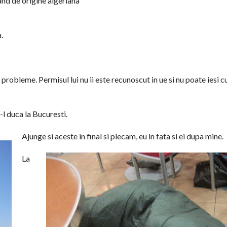
nd de origine algeriana
.
probleme. Permisul lui nu ii este recunoscut in ue si nu poate iesi c
-l duca la Bucuresti.
Ajunge si aceste in final si plecam, eu in fata si ei dupa mine.
La