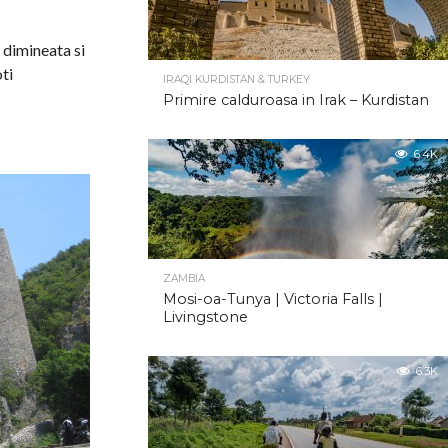
4 dimineata si
oti
IRAQI KURDISTAN & TURKEY
Primire calduroasa in Irak – Kurdistan
6.4K
ZAMBIA
Mosi-oa-Tunya | Victoria Falls |
Livingstone
6.3K