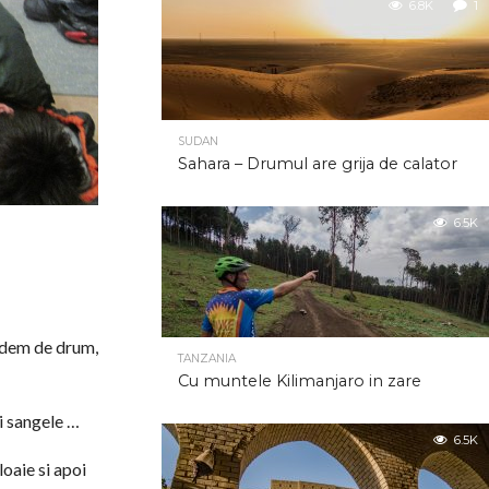
6.8K
1
SUDAN
Sahara – Drumul are grija de calator
6.5K
vedem de drum,
TANZANIA
Cu muntele Kilimanjaro in zare
si sangele …
6.5K
loaie si apoi