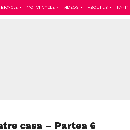
BICYCLE
MOTORCYCLE
VIDEOS
ABOUT US
PARTN
atre casa – Partea 6