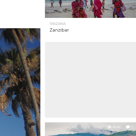
TANZANIA
Zanzibar
9.4K
1