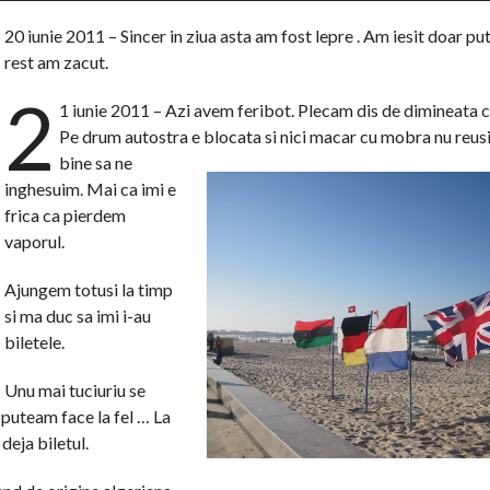
20 iunie 2011 – Sincer in ziua asta am fost lepre . Am iesit doar puti
rest am zacut.
2
1 iunie 2011 – Azi avem feribot. Plecam dis de dimineata c
Pe drum autostra e blocata si nici macar cu mobra n
u reus
bine sa ne
inghesuim. Mai ca imi e
frica ca pierdem
vaporul.
Ajungem totusi la timp
si ma duc sa imi i-au
biletele.
Unu mai tuciuriu se
u puteam face la fel … La
deja biletul.