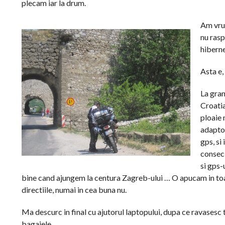
plecam iar la drum.
Am vrut
nu rasp
hiberne
Asta e,
La gran
Croatia
ploaie 
adaptor
gps, si 
consec
si gps-
bine cand ajungem la centura Zagreb-ului … O apucam in to
directiile, numai in cea buna nu.
Ma descurc in final cu ajutorul laptopului, dupa ce ravasesc 
bagajele.