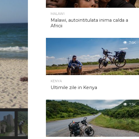
MALAWI
Malawi, autointitulata inima calda a
Africii
7.6K
KENYA
Ultimile zile in Kenya
7.5K