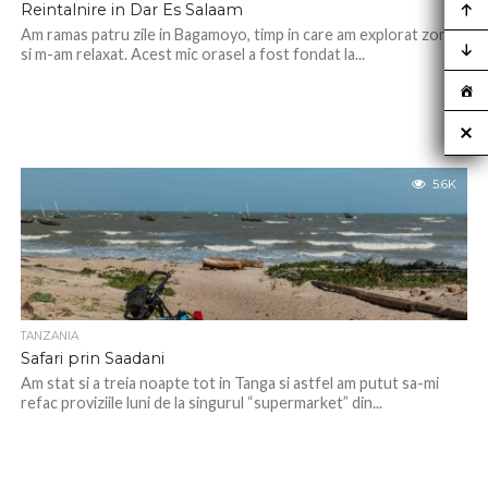
Reintalnire in Dar Es Salaam
Am ramas patru zile in Bagamoyo, timp in care am explorat zona
si m-am relaxat. Acest mic orasel a fost fondat la...
5.6K
TANZANIA
Safari prin Saadani
Am stat si a treia noapte tot in Tanga si astfel am putut sa-mi
refac proviziile luni de la singurul “supermarket” din...