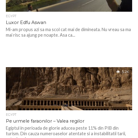
EGYPT
Luxor Edfu Aswan
Mi-am propus azi sa ma scol cat mai de dimineata. Nu vreau sa ma
mai risc sa ajung pe noapte. Asa ca...
5.2K
EGYPT
Pe urmele faraonilor – Valea regilor
Egiptul in perioada de glorie aducea peste 11% din PIB din
turism. Din cauza numeroaselor atentate si a instabilitatii tarii,