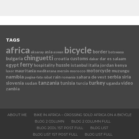
TAGS
africa
bicycle
border
asia
aksaray
aswan
botswana
chinguetti
bulgaria
croatia
customs
dar es salaam
dakar
ferry
egypt
hussle
istanbul
italia
jordan
kenya
hospitality
motorcycle
mauritania
muzungu
mediterana
mersin
morocco
luxor
namibia
serbia
sahara de vest
siria
rain
romania
pagina-fata
rabat
tanzania
turkey
slovenia
sudan
tunisia
video
turcia
uganda
zambia
ABOUT ME
BIKE IN AFRICA – CROSSING SOLO AFRICA ON A BICYCLE
BLOG 2 COLUMN
BLOG 2 COLUMN FULL
BLOG 2COL 1ST POST FULL
BLOG LIST
BLOG LIST 1ST POST FULL
BLOG LIST FULL