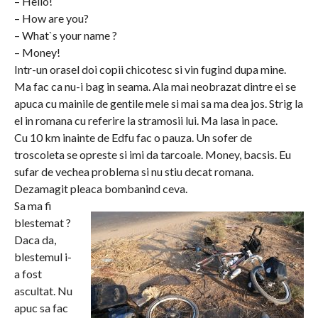
– Hello!
– How are you?
– What`s your name ?
– Money!
Intr-un orasel doi copii chicotesc si vin fugind dupa mine.
Ma fac ca nu-i bag in seama. Ala mai neobrazat dintre ei se
apuca cu mainile de gentile mele si mai sa ma dea jos. Strig la
el in romana cu referire la stramosii lui. Ma lasa in pace.
Cu 10 km inainte de Edfu fac o pauza. Un sofer de
troscoleta se opreste si imi da tarcoale. Money, bacsis. Eu
sufar de vechea problema si nu stiu decat romana.
Dezamagit pleaca bombanind ceva.
Sa ma fi
blestemat ?
Daca da,
blestemul i-
a fost
ascultat. Nu
apuc sa fac