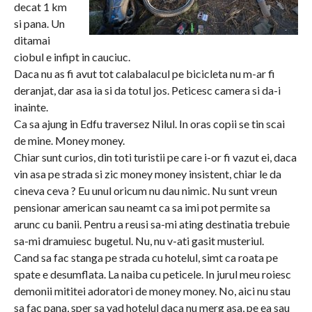
decat 1 km
si pana. Un
ditamai
ciobul e infipt in cauciuc.
Daca nu as fi avut tot calabalacul pe bicicleta nu m-ar fi
deranjat, dar asa ia si da totul jos. Peticesc camera si da-i
inainte.
Ca sa ajung in Edfu traversez Nilul. In oras copii se tin scai
de mine. Money money.
Chiar sunt curios, din toti turistii pe care i-or fi vazut ei, daca
vin asa pe strada si zic money money insistent, chiar le da
cineva ceva ? Eu unul oricum nu dau nimic. Nu sunt vreun
pensionar american sau neamt ca sa imi pot permite sa
arunc cu banii. Pentru a reusi sa-mi ating destinatia trebuie
sa-mi dramuiesc bugetul. Nu, nu v-ati gasit musteriul.
Cand sa fac stanga pe strada cu hotelul, simt ca roata pe
spate e desumflata. La naiba cu peticele. In jurul meu roiesc
demonii mititei adoratori de money money. No, aici nu stau
sa fac pana, sper sa vad hotelul daca nu merg asa, pe ea sau