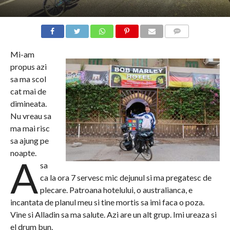
COMMENTS
Mi-am
propus azi
sa ma scol
cat mai de
dimineata.
Nu vreau sa
ma mai risc
sa ajung pe
noapte.
A
sa
ca la ora 7 servesc mic dejunul si ma pregatesc de
plecare. Patroana hotelului, o australianca, e
incantata de planul meu si tine mortis sa imi faca o poza.
Vine si Alladin sa ma salute. Azi are un alt grup. Imi ureaza si
el drum bun.