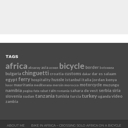
TAGS
africa
bicycle
border
asia
aksaray
aswan
botswana
chinguetti
bulgaria
croatia
customs
dar es salaam
dakar
ferry
egypt
hussle
istanbul
italia
jordan
kenya
hospitality
motorcycle
mauritania
muzungu
mediterana
mersin
morocco
luxor
namibia
serbia
sahara de vest
siria
rain
romania
pagina-fata
rabat
tanzania
turkey
slovenia
sudan
tunisia
video
turcia
uganda
zambia
ABOUT ME
BIKE IN AFRICA – CROSSING SOLO AFRICA ON A BICYCLE