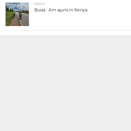
KENYA
Busia : Am ajuns in Kenya