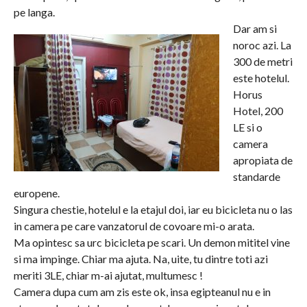
pe langa.
Dar am si
noroc azi. La
300 de metri
este hotelul.
Horus
Hotel, 200
LE si o
camera
apropiata de
standarde
europene.
Singura chestie, hotelul e la etajul doi, iar eu bicicleta nu o las
in camera pe care vanzatorul de covoare mi-o arata.
Ma opintesc sa urc bicicleta pe scari. Un demon mititel vine
si ma impinge. Chiar ma ajuta. Na, uite, tu dintre toti azi
meriti 3LE, chiar m-ai ajutat, multumesc !
Camera dupa cum am zis este ok, insa egipteanul nu e in