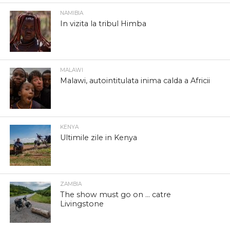
NAMIBIA
In vizita la tribul Himba
MALAWI
Malawi, autointitulata inima calda a Africii
KENYA
Ultimile zile in Kenya
ZAMBIA
The show must go on … catre
Livingstone