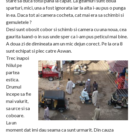
stare sa duca totul pana la capat. La geamuri sunt doua
sparturi, mici, una a fost ignorata iar la alta i-au pus o punga
in ea. Daca tot ai camera cocheta, cat mai era sa schimbi si
gemuletele ?
Desi sunt obosit cobor si schimb si camera cu una noua, cea
gaurita luand-o in sus unde sper ca i-am pus peticul mai bine.
A doua zi de dimineata am un mic dejun corect. Pe la ora 8
sunt echipat si plec catre Aswan.
Trec inapoi
Nilul pe
partea
estica.
Drumul
incepe sa fie
mai valurit,
sa urce si sa
coboare.
La un
moment dat imi dau seama ca sunt urmarit. Din cauza