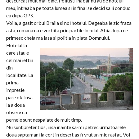
descurcat mult mai bine. Politistii habar nu au de hotelul
meu, intreaba pe toata lumea si in final se decid sa ii conduc
eu dupa GPS.
Voila, a gasit orbul Braila si noi hotelul. Degeaba le zic fraza
asta, romana nu e vorbita prin partile locului. Abia dupa ce
primesc cheia ma lasa si politia in plata Domnului.
Hotelul la
care stau e
cel mai ieftin
din
localitate. La
prima
impresie
pare ok, insa
la a doua
observ ca
pernele sunt nespalate de mult timp.
Nu sunt pretentios, insa inainte sa-mi petrec urmatoarele
doua saptamani la cort in desert as fi vrut un mic rasfat. Voi