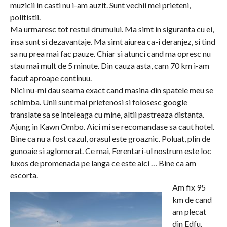
muzicii in casti nu i-am auzit. Sunt vechii mei prieteni,
politistii.
Ma urmaresc tot restul drumului. Ma simt in siguranta cu ei,
insa sunt si dezavantaje. Ma simt aiurea ca-i deranjez, si tind
sa nu prea mai fac pauze. Chiar si atunci cand ma opresc nu
stau mai mult de 5 minute. Din cauza asta, cam 70 km i-am
facut aproape continuu.
Nici nu-mi dau seama exact cand masina din spatele meu se
schimba. Unii sunt mai prietenosi si folosesc google
translate sa se inteleaga cu mine, altii pastreaza distanta.
Ajung in Kawn Ombo. Aici mi se recomandase sa caut hotel.
Bine ca nu a fost cazul, orasul este groaznic. Poluat, plin de
gunoaie si aglomerat. Ce mai, Ferentari-ul nostrum este loc
luxos de promenada pe langa ce este aici … Bine ca am
escorta.
Am fix 95
km de cand
am plecat
din Edfu.