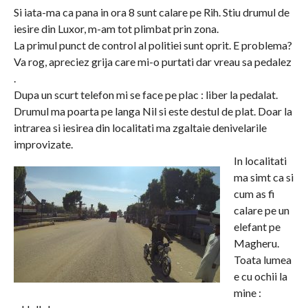
Si iata-ma ca pana in ora 8 sunt calare pe Rih. Stiu drumul de
iesire din Luxor, m-am tot plimbat prin zona.
La primul punct de control al politiei sunt oprit. E problema?
Va rog, apreciez grija care mi-o purtati dar vreau sa pedalez
.
Dupa un scurt telefon mi se face pe plac : liber la pedalat.
Drumul ma poarta pe langa Nil si este destul de plat. Doar la
intrarea si iesirea din localitati ma zgaltaie denivelarile
improvizate.
In localitati
ma simt ca si
cum as fi
calare pe un
elefant pe
Magheru.
Toata lumea
e cu ochii la
mine :