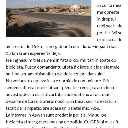
Escorta mea
ma opreste
in dreptul
unei sectii de
politie. Mi se
explica ca de
aici restul de 15 km ii merg doar la ei in duba.Fie, sunt doar
15 km si am experienta deja.
Ne inghesuim trei oameni in fata si doi militari in spate cu
bicicleta. Pusca comandantului sta fix intre picioarele mele,
nu-I bai, m-am obisnuit cu ele de la colegii dansului.
Nu vorbeste engleza insa e dornic de comunicare. Prin
semene aflu ca fetele lui sunt plecate in vest, ca are doua
neveste, de a treia a divortat si niciodata nu a fost mai
departe de Cairo. Soferul nostru, un baiat scurt de statura,
tacut dar simpatic, are acasa un baietel mic, Abu.
La intrarea in Aswan sunt predat la politie. Ma sui pe
bicicleta si merg dupa masina de politie. Cu GPS-ul m-as fi