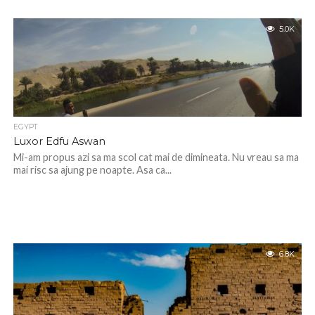
5.0K
EGYPT
Luxor Edfu Aswan
Mi-am propus azi sa ma scol cat mai de dimineata. Nu vreau sa ma
mai risc sa ajung pe noapte. Asa ca...
6.8K