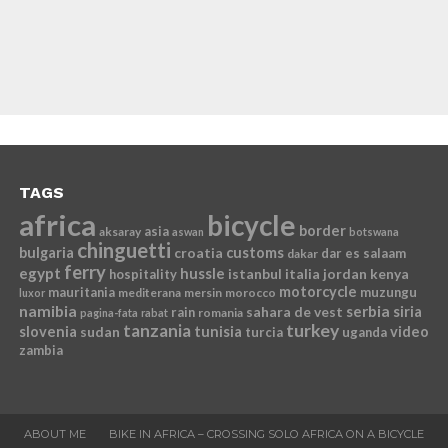
TAGS
africa
bicycle
border
asia
aksaray
aswan
botswana
chinguetti
bulgaria
croatia
customs
dar es salaam
dakar
ferry
egypt
hussle
istanbul
italia
jordan
kenya
hospitality
motorcycle
mauritania
muzungu
mediterana
mersin
morocco
luxor
namibia
serbia
sahara de vest
siria
rain
romania
pagina-fata
rabat
tanzania
turkey
slovenia
sudan
tunisia
video
turcia
uganda
zambia
ABOUT ME
BIKE IN AFRICA – CROSSING SOLO AFRICA ON A BICYCLE