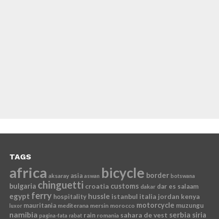
TAGS
africa
bicycle
border
asia
aksaray
aswan
botswana
chinguetti
bulgaria
croatia
customs
dar es salaam
dakar
ferry
egypt
hussle
istanbul
italia
jordan
kenya
hospitality
motorcycle
mauritania
muzungu
mediterana
mersin
morocco
luxor
namibia
serbia
sahara de vest
siria
rain
romania
pagina-fata
rabat